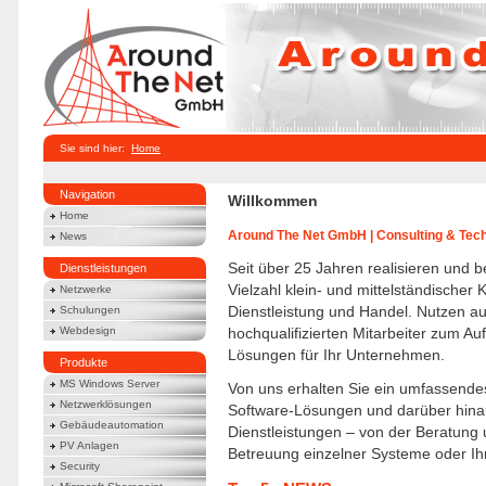
Sie sind hier:
Home
Navigation
Willkommen
Home
Around The Net GmbH | Consulting & Tec
News
Seit über 25 Jahren realisieren und 
Dienstleistungen
Vielzahl klein- und mittelständischer
Netzwerke
Schulungen
Dienstleistung und Handel. Nutzen au
Webdesign
hochqualifizierten Mitarbeiter zum A
Lösungen für Ihr Unternehmen.
Produkte
MS Windows Server
Von uns erhalten Sie ein umfassende
Netzwerklösungen
Software-Lösungen und darüber hinau
Gebäudeautomation
Dienstleistungen – von der Beratung un
PV Anlagen
Betreuung einzelner Systeme oder I
Security