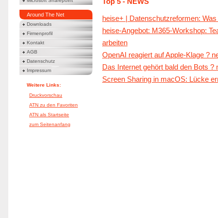
Top 5 - NEWS
Microsoft Sharepoint
Around The Net
heise+ | Datenschutzreformen: Was 
Downloads
heise-Angebot: M365-Workshop: Team
Firmenprofil
arbeiten
Kontakt
AGB
OpenAI reagiert auf Apple-Klage ? n
Datenschutz
Das Internet gehört bald den Bots ? 
Impressum
Screen Sharing in macOS: Lücke ermö
Weitere Links:
Druckvorschau
ATN zu den Favoriten
ATN als Startseite
zum Seitenanfang